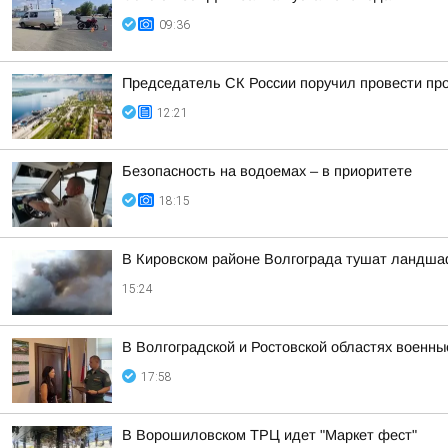
09:36
Председатель СК России поручил провести про
12:21
Безопасность на водоемах – в приоритете
18:15
В Кировском районе Волгограда тушат ландша
15:24
В Волгоградской и Ростовской областях военн
17:58
В Ворошиловском ТРЦ идет "Маркет фест"