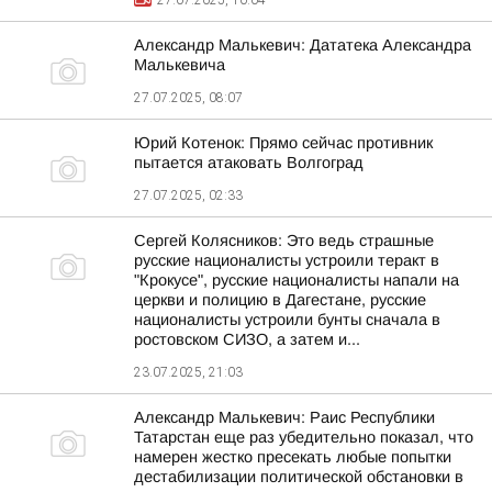
27.07.2025, 10:04
Александр Малькевич: Дататека Александра
Малькевича
27.07.2025, 08:07
Юрий Котенок: Прямо сейчас противник
пытается атаковать Волгоград
27.07.2025, 02:33
Сергей Колясников: Это ведь страшные
русские националисты устроили теракт в
"Крокусе", русские националисты напали на
церкви и полицию в Дагестане, русские
националисты устроили бунты сначала в
ростовском СИЗО, а затем и...
23.07.2025, 21:03
Александр Малькевич: Раис Республики
Татарстан еще раз убедительно показал, что
намерен жестко пресекать любые попытки
дестабилизации политической обстановки в