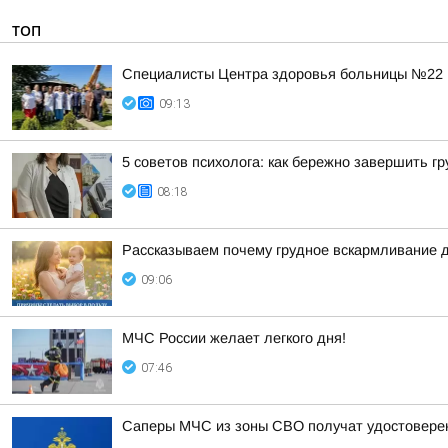
ТОП
Специалисты Центра здоровья больницы №22 
09:13
5 советов психолога: как бережно завершить г
08:18
Рассказываем почему грудное вскармливание д
09:06
МЧС России желает легкого дня!
07:46
Саперы МЧС из зоны СВО получат удостоверен