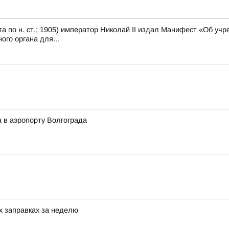
 по н. ст.; 1905) император Николай II издал Манифест «Об учр
го органа для...
а в аэропорту Волгограда
х заправках за неделю