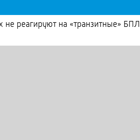
нах не реагируют на «транзитные» БП