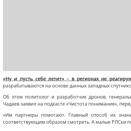
«Ну и пусть себе летит» – в регионах не реагиру
разрабатываются на основе данных западных спутнико
Об этом политолог и разработчик дронов, генерал
Чадаев заявил на подкасте «Чистота понимания», пер
«Им партнеры помогают. Главный способ их знани
соответствующим образом смотреть. А малые РЛСки пог