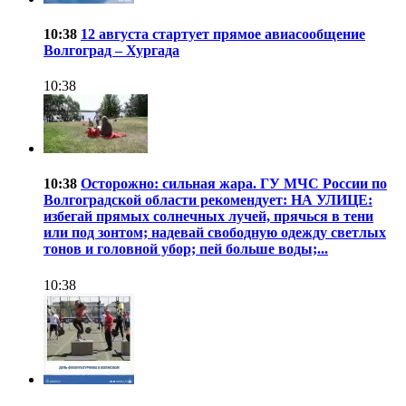
10:38
12 августа стартует прямое авиасообщение
Волгоград – Хургада
10:38
10:38
Осторожно: сильная жара. ГУ МЧС России по
Волгоградской области рекомендует: НА УЛИЦЕ:
избегай прямых солнечных лучей, прячься в тени
или под зонтом; надевай свободную одежду светлых
тонов и головной убор; пей больше воды;...
10:38