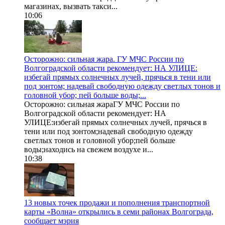
магазинах, вызвать такси...
10:06
Осторожно: сильная жара. ГУ МЧС России по
Волгоградской области рекомендует: НА УЛИЦЕ:
избегай прямых солнечных лучей, прячься в тени или
под зонтом; надевай свободную одежду светлых тонов и
головной убор; пей больше воды;...
Осторожно: сильная жараГУ МЧС России по
Волгоградской области рекомендует: НА
УЛИЦЕ:избегай прямых солнечных лучей, прячься в
тени или под зонтом;надевай свободную одежду
светлых тонов и головной убор;пей больше
воды;находись на свежем воздухе и...
10:38
13 новых точек продажи и пополнения транспортной
карты «Волна» открылись в семи районах Волгограда,
сообщает мэрия