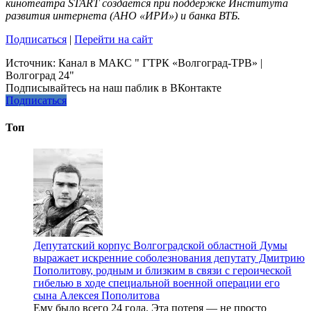
кинотеатра START создается при поддержке Института
развития интернета (АНО «ИРИ») и банка ВТБ.
Подписаться
|
Перейти на сайт
Источник:
Канал в МАКС " ГТРК «Волгоград-ТРВ» |
Волгоград 24"
Подписывайтесь на наш паблик в ВКонтакте
Подписаться
Топ
Депутатский корпус Волгоградской областной Думы
выражает искренние соболезнования депутату Дмитрию
Пополитову, родным и близким в связи с героической
гибелью в ходе специальной военной операции его
сына Алексея Пополитова
Ему было всего 24 года. Эта потеря — не просто