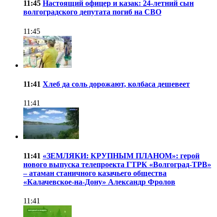
11:45
Настоящий офицер и казак: 24-летний сын
волгоградского депутата погиб на СВО
11:45
11:41
Хлеб да соль дорожают, колбаса дешевеет
11:41
11:41
«ЗЕМЛЯКИ: КРУПНЫМ ПЛАНОМ»: герой
нового выпуска телепроекта ГТРК «Волгоград-ТРВ»
– атаман станичного казачьего общества
«Калачевское-на-Дону» Александр Фролов
11:41