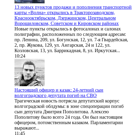
13 новых пунктов продажи и пополнения транспортной
карты «Волна» открылись в Тракторозаводском,
Краснооктябрьском, Дзержинском, Центральном
Ворошиловском, Советском и Кировском районах
Новые пункты открылись в фотосалонах и салонах
полиграфии, расположенных по следующим адресам:
пр. Ленина, 209, ул. Богунская, 12, ул. 7-я Гвардейская,
2, пр. Жукова, 129, ул. Ангарская, 24 и 122, ул.
Козловская, 13, ул. Баррикадная, 8, ул. Иркутская...
10:24
Настоящий офицер и казак: 24-летний сын
волгоградского депутата погиб на СВО
Трагическая новость потрясла депутатский корпус
волгоградской облдумы: в зоне спецоперации погиб
сын депутата Дмитрия Пополитова. Алексею
Пополитову было всего 24 года. Он был настоящим
офицером, потомственным казаком. Парламентарии
выражают...
11:45