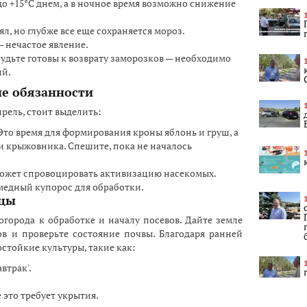
о +15°C днем, а в ночное время возможно снижение
л, но глубже все еще сохраняется мороз.
— нечастое явление.
удьте готовы к возврату заморозков — необходимо
ий.
ые обязанности
рель, стоит выделить:
Это время для формирования кроны яблонь и груш, а
 крыжовника. Спешите, пока не началось
может спровоцировать активизацию насекомых.
медный купорос для обработки.
ицы
огорода к обработке и началу посевов. Дайте земле
ов и проверьте состояние почвы. Благодаря ранней
остойкие культуры, такие как:
втрак'.
е это требует укрытия.