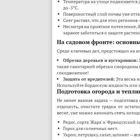
Температура на улице поднимается д
до -5°C.
Поверхностный слой почвы уже оттая
Снег растаял, что для этих регионов 
Несмотря на приятное потепление, б
заранее заботиться о защите растен
На садовом фронте: основн
Среди ключевых дел, предстоящих на ап
Обрезка деревьев и кустарников:
также санитарной обрезки смородины и
сокодвижение!
Защита от вредителей:
Эта весна 
Используйте бордоскую жидкость или 
Подготовка огорода и тепл
Не менее важная задача — подготовка 
отдохнуть, очистите грядки от остатк
весне, уже можно начинать сеять холод
Редис, сорта 'Жара' и 'Французский за
Горох для солнечных мест.
Укроп, петрушку, салат, шпинат — вс