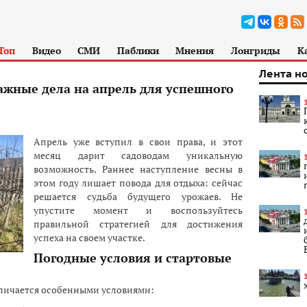
Топ
Видео
СМИ
Паблики
Мнения
Лонгриды
К
Лента н
ажные дела на апрель для успешного
Апрель уже вступил в свои права, и этот
месяц дарит садоводам уникальную
возможность. Раннее наступление весны в
этом году лишает повода для отдыха: сейчас
решается судьба будущего урожаев. Не
упустите момент и воспользуйтесь
правильной стратегией для достижения
успеха на своем участке.
Погодные условия и стартовые
тличается особенными условиями: