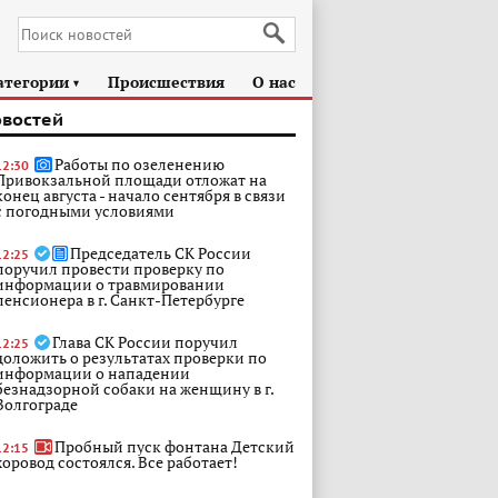
атегории
Происшествия
О нас
►
овостей
Работы по озеленению
12:30
Привокзальной площади отложат на
конец августа - начало сентября в связи
с погодными условиями
Председатель СК России
12:25
поручил провести проверку по
информации о травмировании
пенсионера в г. Санкт-Петербурге
Глава СК России поручил
12:25
доложить о результатах проверки по
информации о нападении
безнадзорной собаки на женщину в г.
Волгограде
Пробный пуск фонтана Детский
12:15
хоровод состоялся. Все работает!