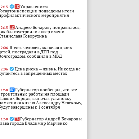
Управлением
12:15
Госавтоинспекции подведены итоги
профилактического мероприятия
Андрею Бочарову понравилось,
12:15
как благоустроили сквер имени
Станислава Говорухина
Шесть человек, включая двоих
12:06
детей, пострадали в ДТП под
Волгоградом, сообщили в МВД
Цена риска — жизнь. Никогда не
12:06
купайтесь в запрещенных местах
Губернатор пообещал, что все
11:58
строительные работы на площади
Павших Борцов, включая установку
памятника князю Александру Невскому,
будут завершены к 1 сентября
Губернатор Андрей Бочаров и
11:58
глава города Владимир Марченко
высоко оценили благоустройство
сквера памяти Станислава Говорухина