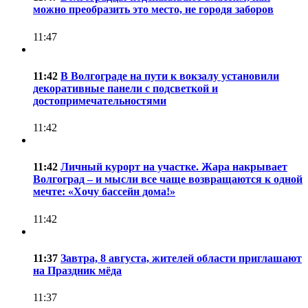
можно преобразить это место, не городя заборов
11:47
11:42
В Волгограде на пути к вокзалу установили
декоративные панели с подсветкой и
достопримечательностями
11:42
11:42
Личный курорт на участке. Жара накрывает
Волгоград – и мысли все чаще возвращаются к одной
мечте: «Хочу бассейн дома!»
11:42
11:37
Завтра, 8 августа, жителей области приглашают
на Праздник мёда
11:37