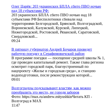
Олег Царёв: 203 украинских БПЛА сбито ПВО ночью
над 18 субъектами РФ:
203 украинских БПЛА сбито ПВО ночью над 18
субъектами РФ:Беспилотники сбивали над
территориями Белгородской, Брянской, Волгоградской,
Воронежской, Калужской, Курской, Липецкой,
Нижегородской, Ростовской, Рязанской, Саратовской,
Свердловской...
09:24
В пятницу губернатор Андрей Бочаров проведет
рабочую поездку в Серафимовичский район
В программе поездки — посещение средней школы № 1,
где проведен капитальный ремонт. Также глава региона
осмотрит городской парк, благоустроенный по
нацпроекту «Жилье и городская среда», и станцию
водоподготовки, после реконструкции которой...
09:01
Волгоградцы подсказывают властям, как можно
преобразить это место, не городя заборов
Фото: https://max.ru/andrew.mityushkinЧитать КП -
Волгоград в MAX
11:47