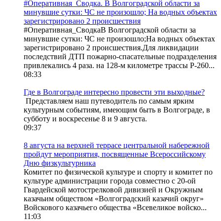
#Оперативная_Сводка. В Волгоградской области за
минувшие сутки: ЧС не произошло; На водных объектах
зарегистрировано 2 происшествия
#Оперативная_СводкаВ Волгоградской области за
минувшие сутки: ЧС не произошло;На водных объектах
зарегистрировано 2 происшествия.Для ликвидации
последствий ДТП пожарно-спасательные подразделения
привлекались 4 раза. на 128-м километре трассы Р-260...
08:33
Где в Волгограде интересно провести эти выходные?
Представляем наш путеводитель по самым ярким
культурным событиям, имеющим быть в Волгограде, в
субботу и воскресенье 8 и 9 августа.
09:37
8 августа на верхней террасе центральной набережной
пройдут мероприятия, посвященные Всероссийскому
Дню физкультурника
Комитет по физической культуре и спорту и комитет по
культуре администрации города совместно с 20-ой
Гвардейской мотострелковой дивизией и Окружным
казачьим обществом «Волгоградский казачий округ»
Войскового казачьего общества «Всевеликое войско...
11:03