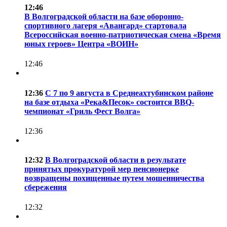
12:46
В Волгоградской области на базе оборонно-
спортивного лагеря «Авангард» стартовала
Всероссийская военно-патриотическая смена «Время
юных героев» Центра «ВОИН»
12:46
12:36
С 7 по 9 августа в Среднеахтубинском районе
на базе отдыха «Река&Песок» состоится BBQ-
чемпионат «Гриль Фест Волга»
12:36
12:32
В Волгоградской области в результате
принятых прокуратурой мер пенсионерке
возвращены похищенные путем мошенничества
сбережения
12:32