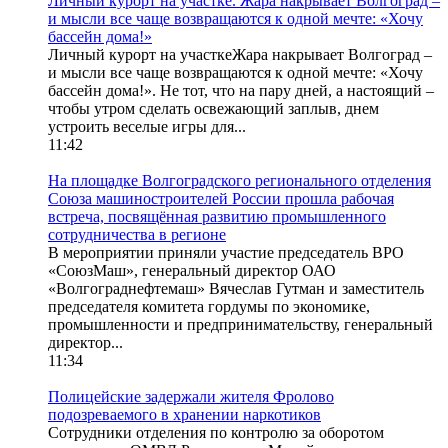
Личный курорт на участке. Жара накрывает Волгоград –
и мысли все чаще возвращаются к одной мечте: «Хочу
бассейн дома!»
Личный курорт на участкеЖара накрывает Волгоград –
и мысли все чаще возвращаются к одной мечте: «Хочу
бассейн дома!». Не тот, что на пару дней, а настоящий –
чтобы утром сделать освежающий заплыв, днем
устроить веселые игры для...
11:42
На площадке Волгоградского регионального отделения
Союза машиностроителей России прошла рабочая
встреча, посвящённая развитию промышленного
сотрудничества в регионе
В мероприятии приняли участие председатель ВРО
«СоюзМаш», генеральный директор ОАО
«Волгограднефтемаш» Вячеслав Гутман и заместитель
председателя комитета гордумы по экономике,
промышленности и предпринимательству, генеральный
директор...
11:34
Полицейские задержали жителя Фролово
подозреваемого в хранении наркотиков
Сотрудники отделения по контролю за оборотом