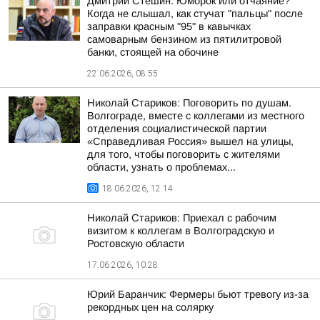
Дмитрий Стешин: Юморок или отчаяние?
Когда не слышал, как стучат "пальцы" после
заправки красным "95" в кавычках
самоварным бензином из пятилитровой
банки, стоящей на обочине
22.06.2026, 08:55
Николай Стариков: Поговорить по душам.
Волгограде, вместе с коллегами из местного
отделения социалистической партии
«Справедливая Россия» вышел на улицы,
для того, чтобы поговорить с жителями
области, узнать о проблемах...
18.06.2026, 12:14
Николай Стариков: Приехал с рабочим
визитом к коллегам в Волгоградскую и
Ростовскую области
17.06.2026, 10:28
Юрий Баранчик: Фермеры бьют тревогу из-за
рекордных цен на солярку