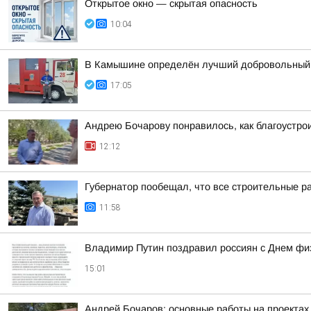
Открытое окно — скрытая опасность
10:04
В Камышине определён лучший добровольный
17:05
Андрею Бочарову понравилось, как благоустро
12:12
Губернатор пообещал, что все строительные р
11:58
Владимир Путин поздравил россиян с Днем фи
15:01
Андрей Бочаров: основные работы на проектах 