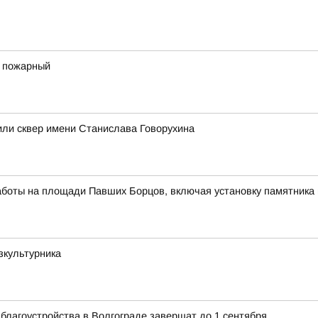
 пожарный
или сквер имени Станислава Говорухина
аботы на площади Павших Борцов, включая установку памятника 
зкультурника
благоустройства в Волгограде завершат до 1 сентября